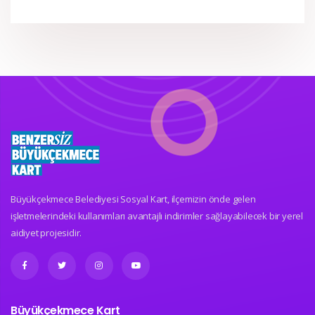
Büyükçekmece Belediyesi Sosyal Kart, ilçemizin önde gelen
işletmelerindeki kullanımları avantajlı indirimler sağlayabilecek bir yerel
aidiyet projesidir.
Büyükçekmece Kart