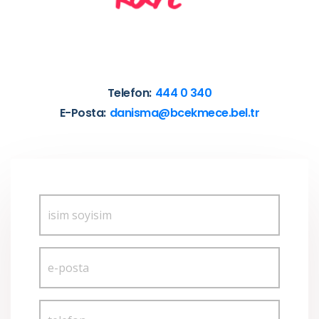
Telefon:
444 0​ 340
E-Posta:
danisma@bcekmece.bel.tr​